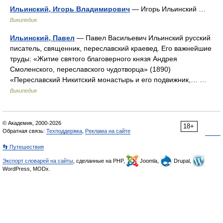
Ильинский, Игорь Владимирович
— Игорь Ильинский …
Википедия
Ильинский, Павел
— Павел Васильевич Ильинский русский
писатель, священник, переславский краевед. Его важнейшие
труды: «Житие святого благоверного князя Андрея
Смоленского, переславского чудотворца» (1890)
«Переславский Никитский монастырь и его подвижник,… …
Википедия
© Академик, 2000-2026
18+
Обратная связь:
Техподдержка
,
Реклама на сайте
👣 Путешествия
Экспорт словарей на сайты
, сделанные на PHP,
Joomla,
Drupal,
WordPress, MODx.