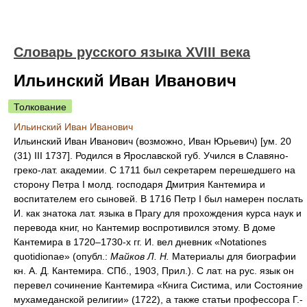
Словарь русского языка XVIII века
Ильинский Иван Иванович
Толкование
Ильинский Иван Иванович
Ильинский Иван Иванович (возможно, Иван Юрьевич) [ум. 20
(31) III 1737]. Родился в Ярославской губ. Учился в Славяно-
греко-лат. академии. С 1711 был секретарем перешедшего на
сторону Петра I молд. господаря Дмитрия Кантемира и
воспитателем его сыновей. В 1716 Петр I был намерен послать
И. как знатока лат. языка в Прагу для прохождения курса наук и
перевода книг, но Кантемир воспротивился этому. В доме
Кантемира в 1720–1730-х гг. И. вел дневник «Notationes
quotidionae» (опубл.:
Майков Л. Н.
Материалы для биографии
кн. А. Д. Кантемира. СПб., 1903, Прил.). С лат. на рус. язык он
перевел сочинение Кантемира «Книга Систима, или Состояние
мухамеданской религии» (1722), а также статьи профессора Г.-