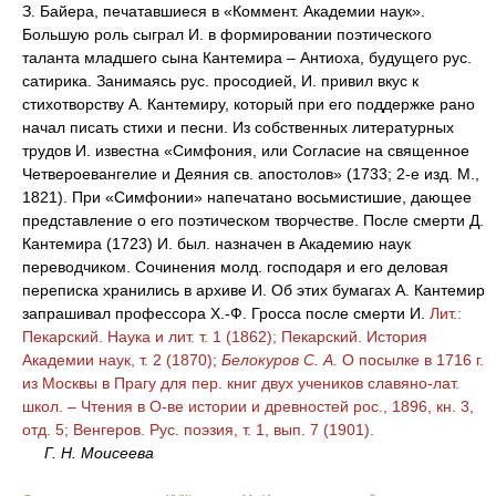
З. Байера, печатавшиеся в «Коммент. Академии наук».
Большую роль сыграл И. в формировании поэтического
таланта младшего сына Кантемира – Антиоха, будущего рус.
сатирика. Занимаясь рус. просодией, И. привил вкус к
стихотворству А. Кантемиру, который при его поддержке рано
начал писать стихи и песни. Из собственных литературных
трудов И. известна «Симфония, или Согласие на священное
Четвероевангелие и Деяния св. апостолов» (1733; 2-е изд. М.,
1821). При «Симфонии» напечатано восьмистишие, дающее
представление о его поэтическом творчестве. После смерти Д.
Кантемира (1723) И. был. назначен в Академию наук
переводчиком. Сочинения молд. господаря и его деловая
переписка хранились в архиве И. Об этих бумагах А. Кантемир
запрашивал профессора Х.-Ф. Гросса после смерти И.
Лит.:
Пекарский. Наука и лит. т. 1 (1862); Пекарский. История
Академии наук, т. 2 (1870);
Белокуров С. А.
О посылке в 1716 г.
из Москвы в Прагу для пер. книг двух учеников славяно-лат.
школ. – Чтения в О-ве истории и древностей рос., 1896, кн. 3,
отд. 5; Венгеров. Рус. поэзия, т. 1, вып. 7 (1901).
Г. Н. Моисеева